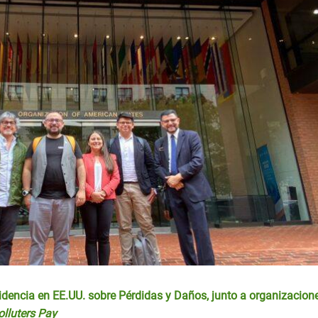
dencia en EE.UU. sobre Pérdidas y Daños, junto a organizacion
lluters Pay