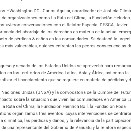
dos –Washington DC-, Carlos Aguilar, coordinador de Justicia Climá
s de organizaciones como La Ruta del Clima, la Fundación Heinrich 
sostuvieron conversaciones con el Relator Especial DESCA, Javier
rtancia del abordaje de los derechos en materia de la actual emer
mpacto de pérdidas & daños en las comunidades. Se destacó la urgen
es más vulnerables, quienes enfrentan las peores consecuencias d
ongreso y senado de los Estados Unidos se aprovechó para remarca
o en los territorios de América Latina, Asia y África; así como la
antizar el financiamiento que se requiere en materia de pérdidas y
 Naciones Unidas (UNGA) y la convocatoria de la Cumbre del Futur
impacto sobre la situación que viven las comunidades en América L
 la Ruta del Clima, la Fundación Heinrich Böll, la Fundacion Rosa
tions organizamos tres eventos cuyas intervenciones se centraro
 climática, las pérdidas y daños, y la relevancia de la participació
 de una representante del Gobierno de Vanuatu y la relatora especi