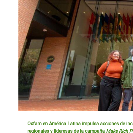
Oxfam en América Latina impulsa acciones de inci
regionales y lideresas de la campaña
Make Rich Po