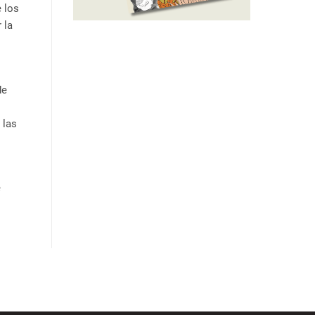
 los
 la
de
 las
e