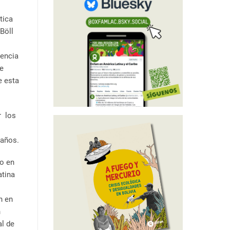
tica
Böll
gencia
te
e esta
r los
 daños.
o en
atina
n en
n
al de