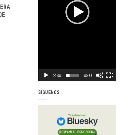
mera
de
00:00
00:58
SÍGUENOS