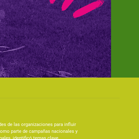
s de las organizaciones para influir
, como parte de campañas nacionales y
ales, identificó temas clave,