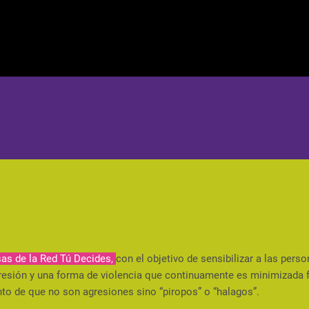
sas de la Red Tú Decides,
con el objetivo de sensibilizar a las pers
gresión y una forma de violencia que continuamente es minimizada 
nto de que no son agresiones sino “piropos” o “halagos”.