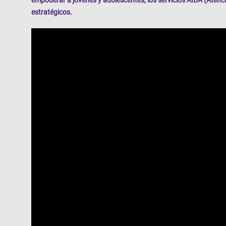
empoderar a jóvenes y adolescentes, los servicios AIDA (Atenci
estratégicos.