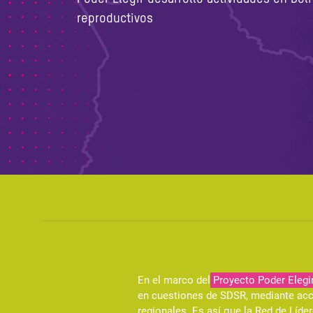
reproductivos
En el marco del
Proyecto Poder Elegi
en cuestiones de SDSR, mediante acci
regionales. Es así que la Red de Líde