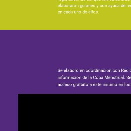
elaboraron guiones y con ayuda del e
en cada uno de ellos.
Se elaboró en coordinación con
Red 
información de la Copa Menstrual. Se
acceso gratuito a este insumo en los