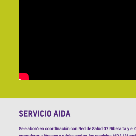
Servicio AIDA
Se elaboró en coordinación con
Red de Salud 07 Riberalta
y el