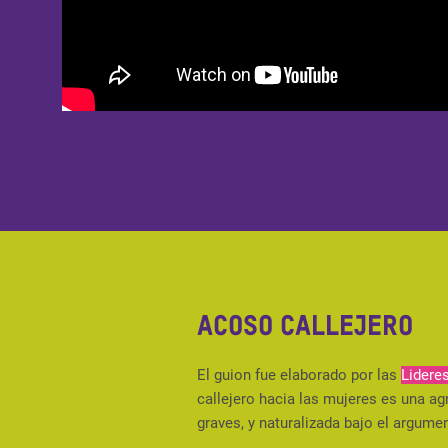
Acoso Callejero
El guion fue elaborado por las
Lidere
callejero hacia las mujeres es una a
graves, y naturalizada bajo el argume