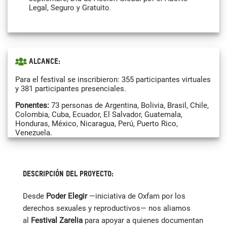
Legal, Seguro y Gratuito.
Alcance:
Para el festival se inscribieron: 355 participantes virtuales
y 381 participantes presenciales.
Ponentes:
73 personas de Argentina, Bolivia, Brasil, Chile,
Colombia, Cuba, Ecuador, El Salvador, Guatemala,
Honduras, México, Nicaragua, Perú, Puerto Rico,
Venezuela.
90 medios de comunicación de América Latina y el Caribe
Actividades realizadas:
1 mesa sobre desinformación,
DESCRIPCIÓN DEL PROYECTO:
discursos antiderechos y de odio, ¿Qué puede hacer el
periodismo y la comunicación feminista?
Desde
Poder Elegir
—iniciativa de Oxfam por los
Foro:
Periodismo que inspira
:
Cobertura de aborto y
derechos sexuales y reproductivos— nos aliamos
derechos sexuales y derechos reproductivos en América
Latina.
al
Festival Zarelia
para apoyar a quienes documentan