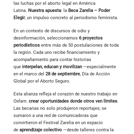
las luchas por el aborto legal en América
Taller:
Estrategias efectivas para un periodismo activista
Latina.
Nuestra apuesta
: la
Beca Zarelia – Poder
sobre aborto
Elegir
, un impulso concreto al periodismo feminista.
En un contexto de discursos de odio y
desinformación, seleccionamos
6 proyectos
periodísticos
entre más de 50 postulaciones de toda
la región. Cada uno recibe financiamiento y
acompañamiento para contar historias
que
interpelan, educan y movilizan
—especialmente
en el marco del
28 de septiembre
, Día de Acción
Global por el Aborto Seguro.
Esta alianza refleja el corazón de nuestro trabajo en
Oxfam:
crear oportunidades donde otros ven límites
.
Las becarias no solo produjeron reportajes; se
sumaron a una red de comunicadoras que
convirtieron el Festival Zarelia en un espacio
de
aprendizaje colectivo
—desde talleres contra la