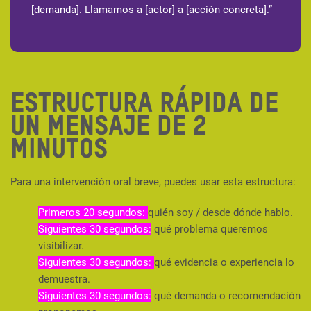
[demanda]. Llamamos a [actor] a [acción concreta].”
EstruCtura rápida de
un mensaje de 2
minutOs
Para una intervención oral breve, puedes usar esta estructura:
Primeros 20 segundos:
quién soy / desde dónde hablo.
Siguientes 30 segundos:
qué problema queremos
visibilizar.
Siguientes 30 segundos:
qué evidencia o experiencia lo
demuestra.
Siguientes 30 segundos:
qué demanda o recomendación