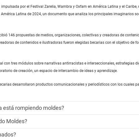
impulsada por el Festival Zarelia,
Wambra
y Oxfam en América Latina y el Caribe, 
 América Latina
de 2024, un documento que analiza los principales imaginarios soci
ibió 146 propuestas de medios, organizaciones, colectivas y creadoras de contenid
readoras de contenidos e ilustradoras fueron elegidas becarias con el objetivo de 
al con tres módulos sobre narrativas antirracistas e interseccionales, estrategias di
ratorio de creación, un espacio de intercambio de ideas y aprendizaje.
 becarias desarrollaron productos comunicacionales y periodísticos con los cuales p
a está rompiendo moldes?
ndo Moldes?
onados?