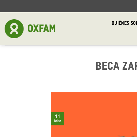
Skip
to
content
QUIÉNES S
Beca Za
11
Mar